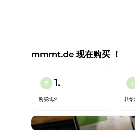
mmmt.de 现在购买 ！
1.
shopping_cart
arrow_forward
购买域名
转给