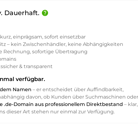
. Dauerhaft.
help
kurz, einprägsam, sofort einsetzbar
sitz – kein Zwischenhändler, keine Abhängigkeiten
e Rechnung, sofortige Übertragung
Domains
ssicher & transparent
nmal verfügbar.
it dem Namen
– er entscheidet über Auffindbarkeit,
unabhängig davon, ob Kunden über Suchmaschinen ode
e .de-Domain aus professionellem Direktbestand
– klar,
ns dieser Art stehen nur einmal zur Verfügung.