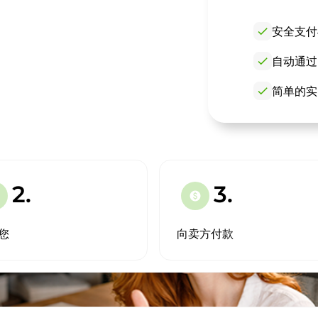
check
安全支付
check
自动通过
check
简单的实
2.
3.
paid
您
向卖方付款